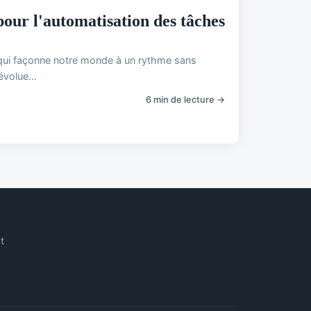
 pour l'automatisation des tâches
ie qui façonne notre monde à un rythme sans
évolue...
6 min de lecture →
t