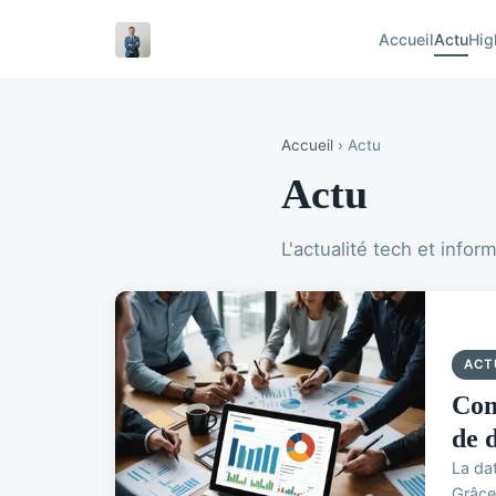
Accueil
Actu
Hig
Accueil
› Actu
Actu
L'actualité tech et infor
ACT
Com
de 
La dat
Grâce 