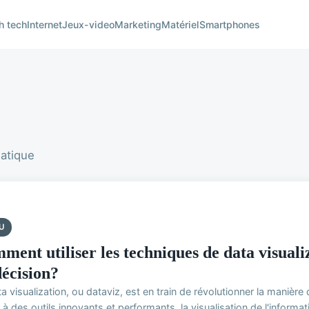
h tech
Internet
Jeux-video
Marketing
Matériel
Smartphones
matique
U
ment utiliser les techniques de data visuali
décision?
a visualization, ou dataviz, est en train de révolutionner la manière 
à des outils innovants et performants, la visualisation de l'informati