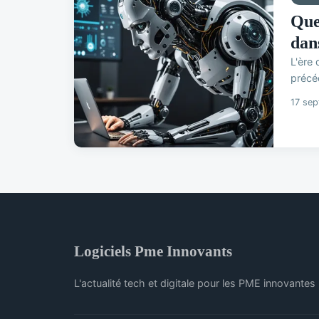
Quel
dan
L'ère
précéd
17 se
Logiciels Pme Innovants
L'actualité tech et digitale pour les PME innovantes