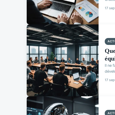
17 se
ACT
Que
équ
Il ne
dével
17 se
ACT